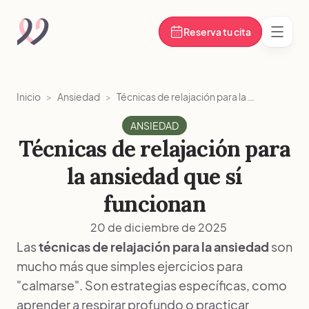
Reserva tu cita
Abrir
Inicio
>
Ansiedad
>
Técnicas de relajación para la ansiedad que sí funcionan
ANSIEDAD
Técnicas de relajación para
la ansiedad que sí
funcionan
20 de diciembre de 2025
Las
técnicas de relajación para la ansiedad
son
mucho más que simples ejercicios para
"calmarse". Son estrategias específicas, como
aprender a respirar profundo o practicar