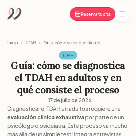
Reserva tu cita
Abrir
Inicio
>
TDAH
>
Guía: cómo se diagnostica el TDAH en adultos y en qué consiste el proceso
TDAH
Guía: cómo se diagnostica
el TDAH en adultos y en
qué consiste el proceso
17 de julio de 2026
Diagnosticar el TDAH en adultos requiere una
evaluación clínica exhaustiva
por parte de un
psicólogo o psiquiatra. Este proceso va mucho
más allá de un simple test; integra entrevistas