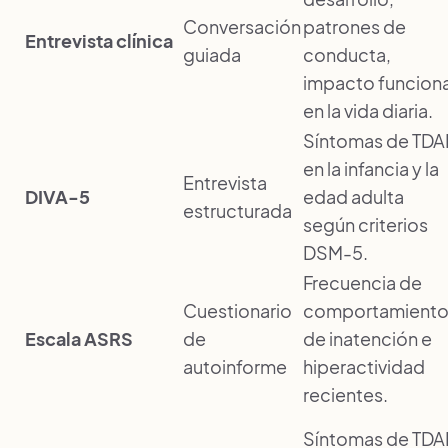
Conversación
patrones de
Entrevista clínica
guiada
conducta,
impacto funciona
en la vida diaria.
Síntomas de TD
en la infancia y la
Entrevista
DIVA-5
edad adulta
estructurada
según criterios
DSM-5.
Frecuencia de
Cuestionario
comportamiento
Escala ASRS
de
de inatención e
autoinforme
hiperactividad
recientes.
Síntomas de TD