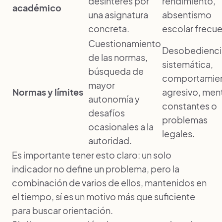
desinterés por
rendimiento,
académico
una asignatura
absentismo
concreta.
escolar frecue
Cuestionamiento
Desobedienci
de las normas,
sistemática,
búsqueda de
comportamie
mayor
Normas y límites
agresivo, ment
autonomía y
constantes o
desafíos
problemas
ocasionales a la
legales.
autoridad.
Es importante tener esto claro: un solo
indicador no define un problema, pero la
combinación de varios de ellos, mantenidos en
el tiempo, sí es un motivo más que suficiente
para buscar orientación.