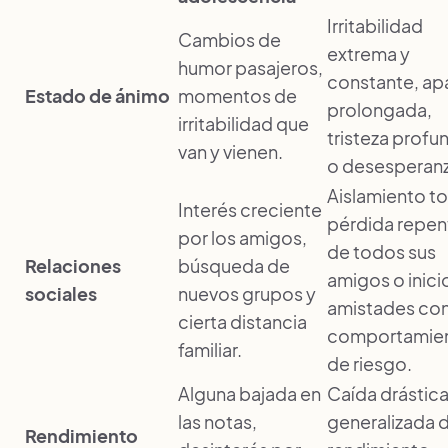
Irritabilidad
Cambios de
extrema y
humor pasajeros,
constante, ap
Estado de ánimo
momentos de
prolongada,
irritabilidad que
tristeza profu
van y vienen.
o desesperanz
Aislamiento to
Interés creciente
pérdida repen
por los amigos,
de todos sus
Relaciones
búsqueda de
amigos o inici
sociales
nuevos grupos y
amistades co
cierta distancia
comportamie
familiar.
de riesgo.
Alguna bajada en
Caída drástica
las notas,
generalizada d
Rendimiento