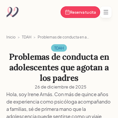
Reserva tu cita
Abrir
Inicio
>
TDAH
>
Problemas de conducta en adolescentes que agotan a los padres
TDAH
Problemas de conducta en
adolescentes que agotan a
los padres
26 de diciembre de 2025
Hola, soy Irene Arnás. Con más de quince años
de experiencia como psicóloga acompañando
a familias, sé de primera mano que la
adolescencia puede sentirse como un viaje