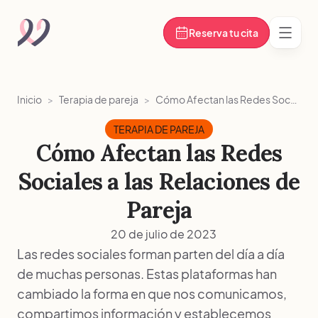
Reserva tu cita
Abrir
Inicio
>
Terapia de pareja
>
Cómo Afectan las Redes Sociales a las Relaciones de Pareja
TERAPIA DE PAREJA
Cómo Afectan las Redes
Sociales a las Relaciones de
Pareja
20 de julio de 2023
Las redes sociales forman parten del día a día
de muchas personas. Estas plataformas han
cambiado la forma en que nos comunicamos,
compartimos información y establecemos